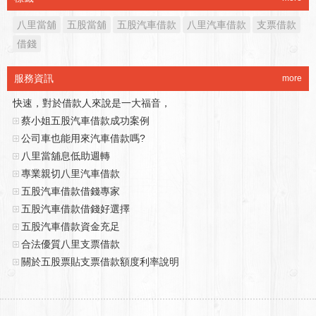
八里當舖
五股當舖
五股汽車借款
八里汽車借款
支票借款
借錢
五股機車借款額度可以到多少？
服務資訊
more
五股機車借款辦理條件寬鬆便利，撥款
快速，對於借款人來說是一大福音，
蔡小姐五股汽車借款成功案例
公司車也能用來汽車借款嗎?
八里當舖息低助週轉
專業親切八里汽車借款
五股汽車借款借錢專家
五股汽車借款借錢好選擇
五股汽車借款資金充足
合法優質八里支票借款
關於五股票貼支票借款額度利率說明
辦理汽車借款當天撥款
五股機車借款額度可以到多少？
五股機車借款辦理條件寬鬆便利，撥款