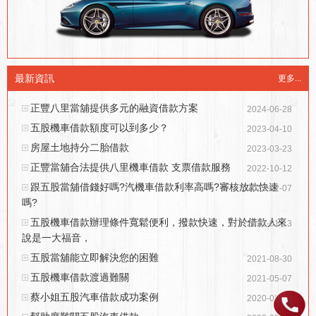
最新資訊
更多...
正豐八里當舖提供多元的融資借款方案
2024-06-28
五股機車借款額度可以到多少？
2023-04-10
房屋土地持分二胎借款
2023-03-23
正豐當舖合法提供八里機車借款 支票借款服務
2022-10-12
跟五股當舖借錢好嗎?汽機車借款利率高嗎?審核放款快速
2022-02-07
嗎?
五股機車借款辦理條件寬鬆便利，撥款快速，對於借款人來
2022-01-13
說是一大福音，
五股當舖能立即解決您的困難
2021-08-30
五股機車借款渡過難關
2021-05-07
蔡小姐五股汽車借款成功案例
2020-09-09