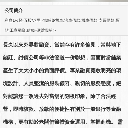
公司簡介
利息1%起-五股/八里~當舖免留車,汽車借款,機車借款,支票借款,票
貼,工商融資,借錢-優質當舖
>
長久以來外界對融資、當舖存有許多偏見，常與地下
錢莊、討債公司等非法管道一併聯想，因而對當舖業
產生了大大小小的負面評價。專業融資寬敞明亮的環
境設計、人員整潔的服裝儀容、親切的服務態度，絕
對能讓您一改過去對當舖的刻板印象。除了合法經
營，即時核款、放款的便捷性有別於一般銀行等金融
機構，更有助於老闆們籌措資金運用、掌握商機。 需